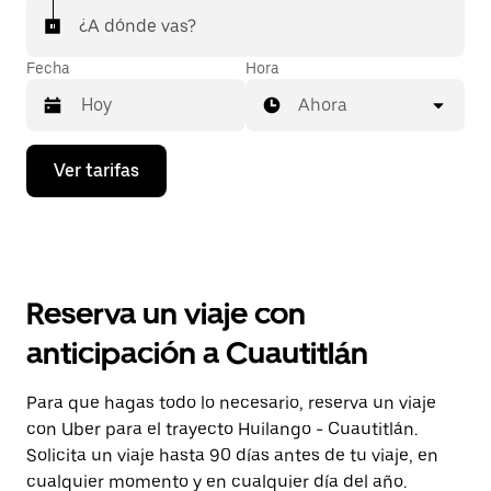
¿A dónde vas?
Fecha
Hora
Ahora
Presiona
Ver tarifas
la
flecha
hacia
abajo
para
interactuar
con
Reserva un viaje con
el
calendario
anticipación a Cuautitlán
y
selecciona
una
Para que hagas todo lo necesario, reserva un viaje
fecha.
con Uber para el trayecto Huilango - Cuautitlán.
Presiona
la
Solicita un viaje hasta 90 días antes de tu viaje, en
tecla Esc
cualquier momento y en cualquier día del año.