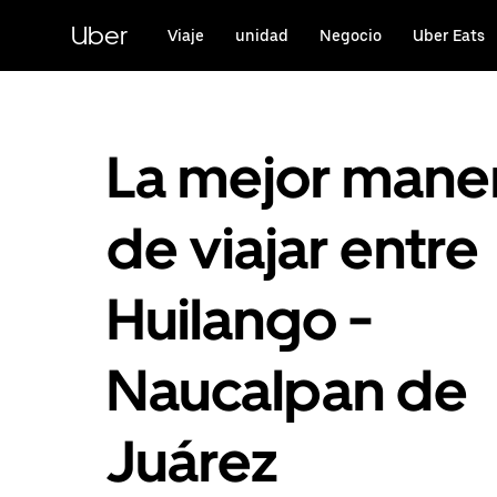
Saltar
al
Uber
Viaje
unidad
Negocio
Uber Eats
contenido
principal
La mejor mane
de viajar entre
Huilango -
Naucalpan de
Juárez