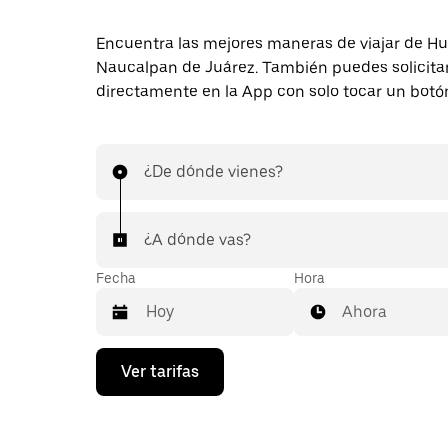
Encuentra las mejores maneras de viajar de Hu
Naucalpan de Juárez. También puedes solicitar
directamente en la App con solo tocar un botó
¿De dónde vienes?
¿A dónde vas?
Fecha
Hora
Ahora
Presiona
Ver tarifas
la
flecha
hacia
abajo