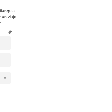
ilango a
 un viaje
n.