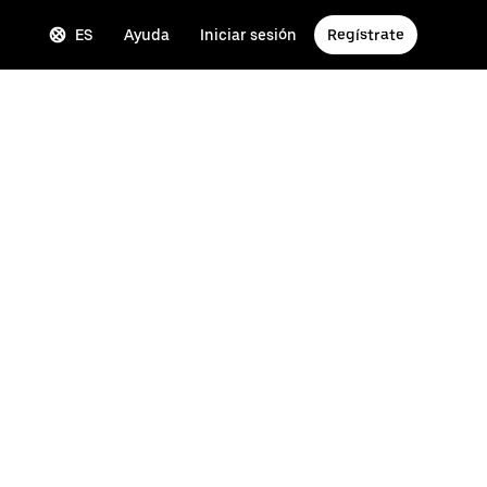
ES
Ayuda
Iniciar sesión
Regístrate