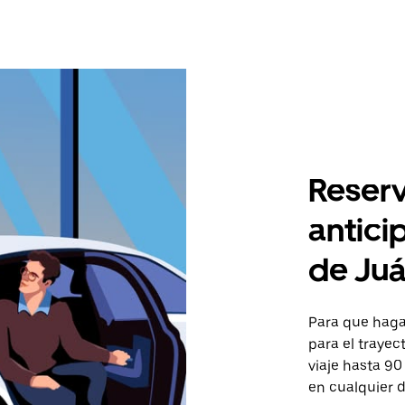
Reserv
antici
de Juá
Para que hagas
para el trayec
viaje hasta 90
en cualquier d