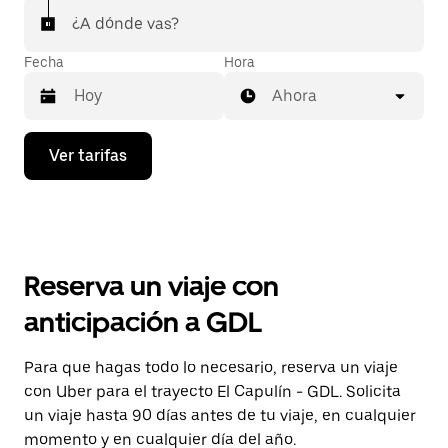
¿A dónde vas?
Fecha
Hora
Ahora
Presiona
Ver tarifas
la
flecha
hacia
abajo
para
interactuar
con
Reserva un viaje con
el
calendario
anticipación a GDL
y
selecciona
una
Para que hagas todo lo necesario, reserva un viaje
fecha.
con Uber para el trayecto El Capulín - GDL. Solicita
Presiona
la
un viaje hasta 90 días antes de tu viaje, en cualquier
tecla Esc
momento y en cualquier día del año.