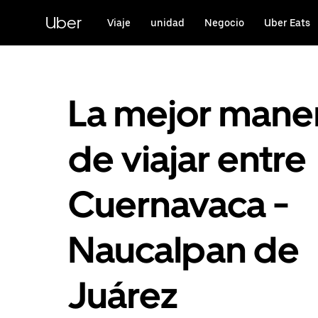
Saltar
al
Uber
Viaje
unidad
Negocio
Uber Eats
contenido
principal
La mejor mane
de viajar entre
Cuernavaca -
Naucalpan de
Juárez