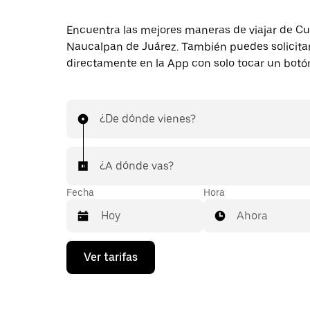
Encuentra las mejores maneras de viajar de C
Naucalpan de Juárez. También puedes solicitar
directamente en la App con solo tocar un botó
¿De dónde vienes?
¿A dónde vas?
Fecha
Hora
Ahora
Presiona
Ver tarifas
la
flecha
hacia
abajo