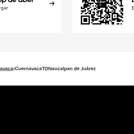
rgar
navaca
>
CuernavacaTONaucalpan de Juárez