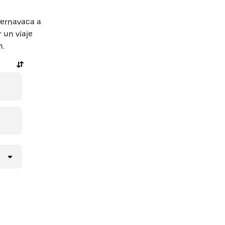
uernavaca a
 un viaje
n.