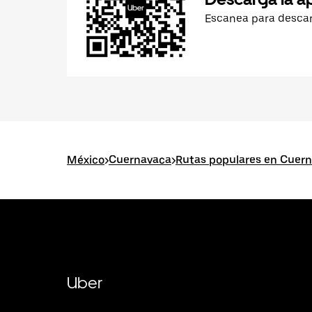
Escanea para desca
México
>
Cuernavaca
>
Rutas populares en Cuer
Uber