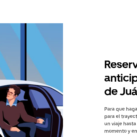
Reserv
antici
de Juá
Para que hagas
para el trayec
un viaje hasta
momento y en 