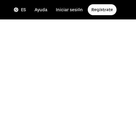
ES
Ayuda
Iniciar sesión
Regístrate