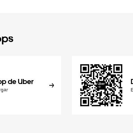
pps
pp de Uber
rgar