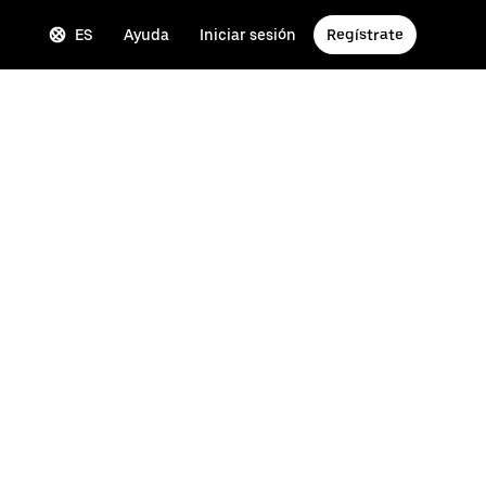
ES
Ayuda
Iniciar sesión
Regístrate