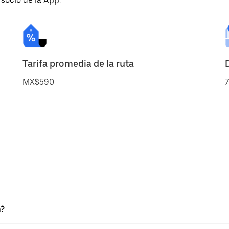
 socio de la App.
Tarifa promedia de la ruta
MX$590
7
n?