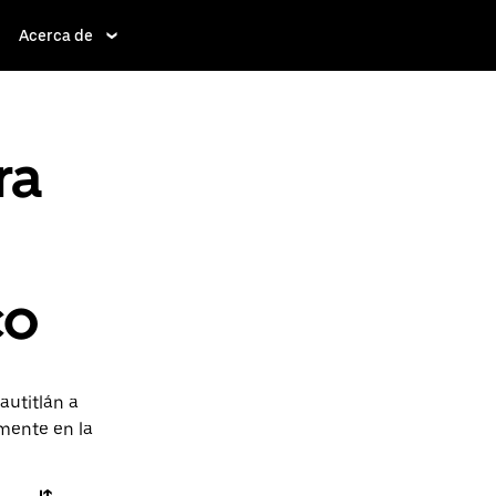
Acerca de
ra
co
autitlán a
amente en la