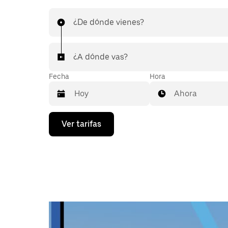
¿De dónde vienes?
¿A dónde vas?
Fecha
Hora
Ahora
Presiona
Ver tarifas
la
flecha
hacia
abajo
para
interactuar
con
el
calendario
y
selecciona