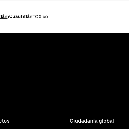
tlán
>
CuautitlánTOXico
ctos
Ciudadanía global