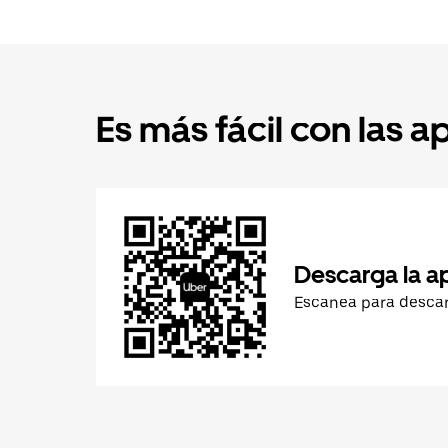
Es más fácil con las a
Descarga la a
Escanea para desca