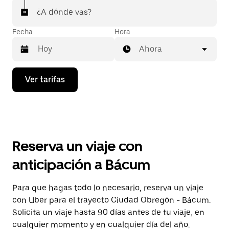
¿A dónde vas?
Fecha
Hora
Ahora
Presiona
Ver tarifas
la
flecha
hacia
abajo
para
interactuar
con
Reserva un viaje con
el
calendario
anticipación a Bácum
y
selecciona
una
Para que hagas todo lo necesario, reserva un viaje
fecha.
con Uber para el trayecto Ciudad Obregón - Bácum.
Presiona
la
Solicita un viaje hasta 90 días antes de tu viaje, en
tecla Esc
cualquier momento y en cualquier día del año.