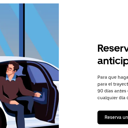
Reserv
antici
Para que hagas
para el trayec
90 días antes 
cualquier día 
Reserva un