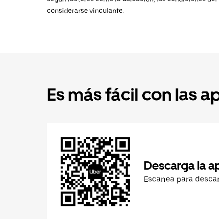
considerarse vinculante.
Es más fácil con las a
Descarga la a
Escanea para desca