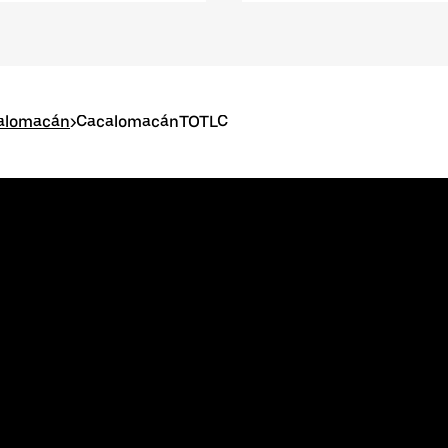
calomacán
>
CacalomacánTOTLC