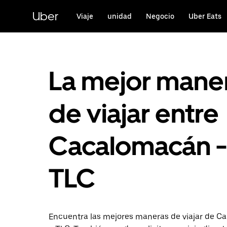
Saltar
al
Uber
Viaje
unidad
Negocio
Uber Eats
contenido
principal
La mejor mane
de viajar entre
Cacalomacán -
TLC
Encuentra las mejores maneras de viajar de 