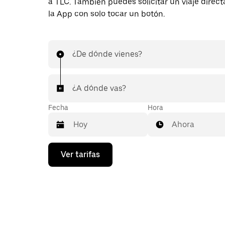
a TLC. También puedes solicitar un viaje dire
la App con solo tocar un botón.
¿De dónde vienes?
¿A dónde vas?
Fecha
Hora
Ahora
Presiona
Ver tarifas
la
flecha
hacia
abajo
para
interactuar
con
el