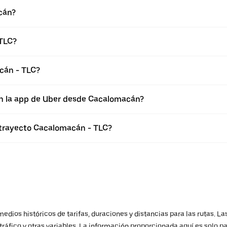
cán?
 TLC?
cán - TLC?
en la app de Uber desde Cacalomacán?
 trayecto Cacalomacán - TLC?
ios históricos de tarifas, duraciones y distancias para las rutas. Las
ráfico y otras variables. La información proporcionada aquí es solo pa