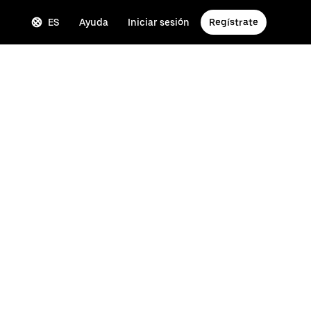
ES
Ayuda
Iniciar sesión
Regístrate