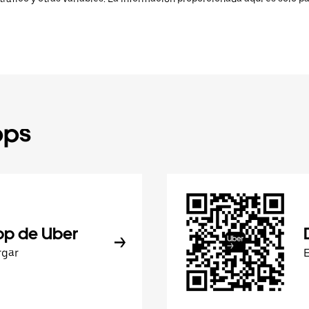
pps
pp de Uber
rgar