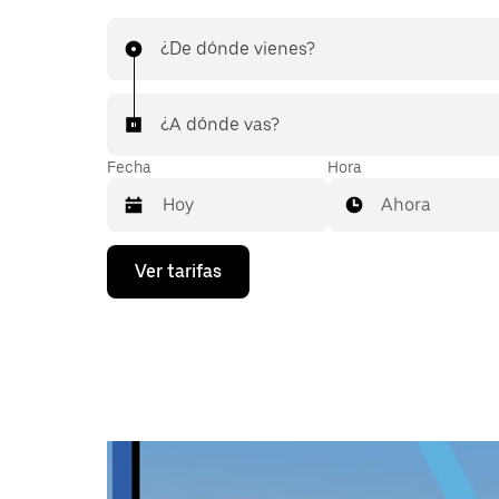
¿De dónde vienes?
¿A dónde vas?
Fecha
Hora
Ahora
Presiona
Ver tarifas
la
flecha
hacia
abajo
para
interactuar
con
el
calendario
y
selecciona