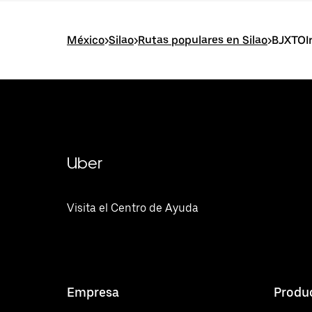
México
>
Silao
>
Rutas populares en Silao
>
BJXTOI
Uber
Visita el Centro de Ayuda
Empresa
Produ