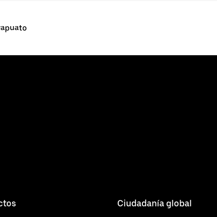
rapuato
ctos
Ciudadanía global