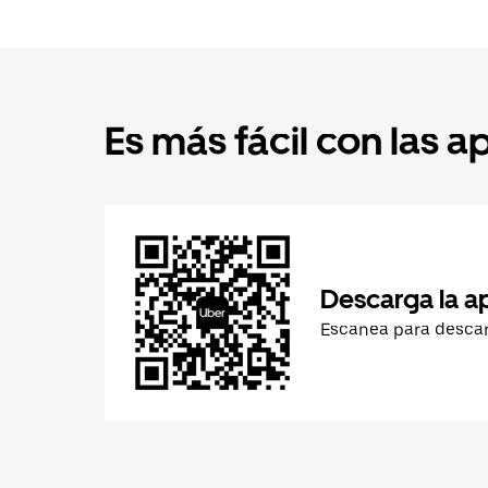
Es más fácil con las a
Descarga la a
Escanea para desca