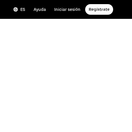
ES
Ayuda
Iniciar sesión
Regístrate