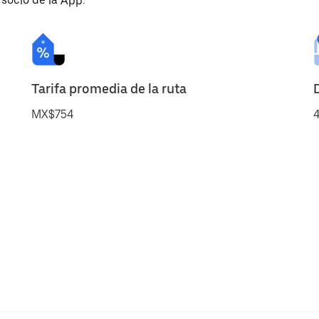
 socio de la App.
Tarifa promedia de la ruta
MX$754
4