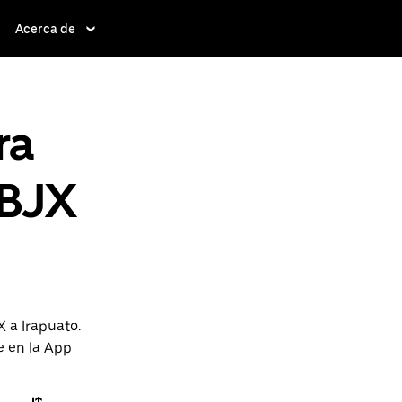
Acerca de
ra
 BJX
 a Irapuato.
e en la App