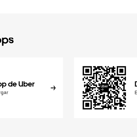
pps
pp de Uber
rgar