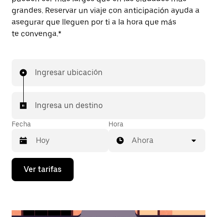
grandes. Reservar un viaje con anticipación ayuda a
asegurar que lleguen por ti a la hora que más
te convenga.*
Ingresar ubicación
Ingresa un destino
Fecha
Hora
Ahora
Presiona
Ver tarifas
la
flecha
hacia
abajo
para
interactuar