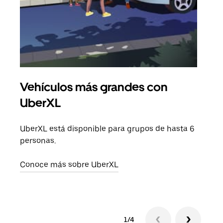
Vehículos más grandes con
Via
UberXL
Cuan
viaj
UberXL está disponible para grupos de hasta 6
prop
personas.
Obté
Conoce más sobre UberXL
1/4