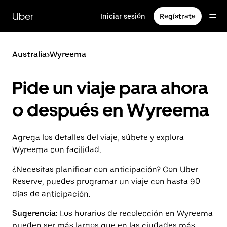
Saltar
al
Uber
Iniciar sesión
Regístrate
contenido
principal
Australia
>
Wyreema
Pide un viaje para ahora
o después en Wyreema
Agrega los detalles del viaje, súbete y explora
Wyreema con facilidad.
¿Necesitas planificar con anticipación? Con Uber
Reserve, puedes programar un viaje con hasta 90
días de anticipación.
Sugerencia:
Los horarios de recolección en Wyreema
pueden ser más largos que en las ciudades más