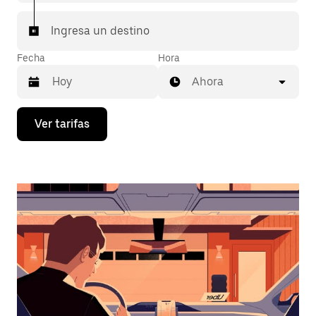
Ingresa un destino
Fecha
Hora
Ahora
Presiona
Ver tarifas
la
flecha
hacia
abajo
para
interactuar
con
el
calendario
y
selecciona
una
fecha.
Presiona
la