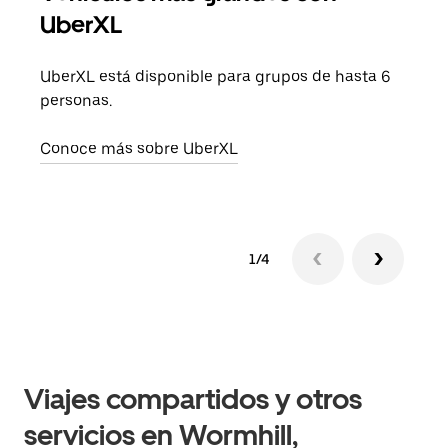
UberXL
Cuan
viaj
UberXL está disponible para grupos de hasta 6
prop
personas.
Obté
Conoce más sobre UberXL
1/4
Viajes compartidos y otros
servicios en Wormhill,