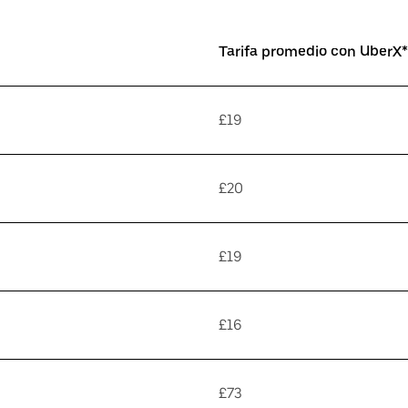
Tarifa promedio con UberX*
£19
£20
£19
£16
£73