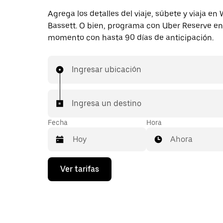
Agrega los detalles del viaje, súbete y viaja en
Bassett. O bien, programa con Uber Reserve en
momento con hasta 90 días de anticipación.
Ingresar ubicación
Ingresa un destino
Fecha
Hora
Ahora
Presiona
Ver tarifas
la
flecha
hacia
abajo
para
interactuar