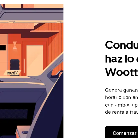
Condu
haz lo
Woott
Genera gananc
horario con en
con ambas opc
de renta a tra
Comenzar