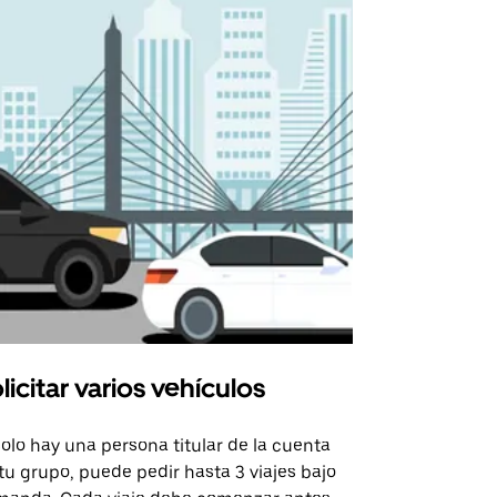
licitar varios vehículos
Uber Shu
solo hay una persona titular de la cuenta
La opción de
tu grupo, puede pedir hasta 3 viajes bajo
rutas selecc