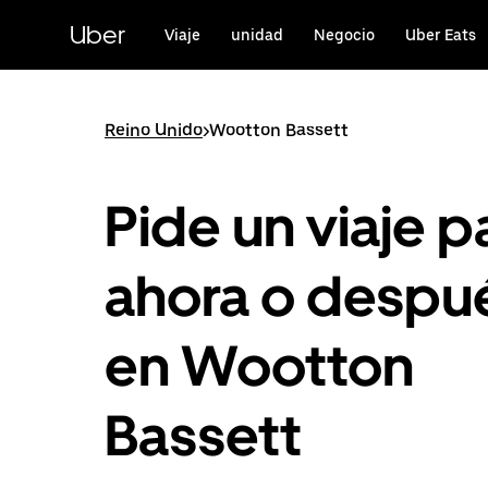
Saltar
al
Uber
Viaje
unidad
Negocio
Uber Eats
contenido
principal
Reino Unido
>
Wootton Bassett
Pide un viaje p
ahora o despu
en Wootton
Bassett