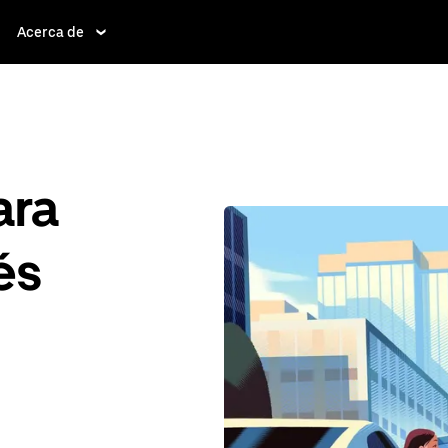
Acerca de
ara
és