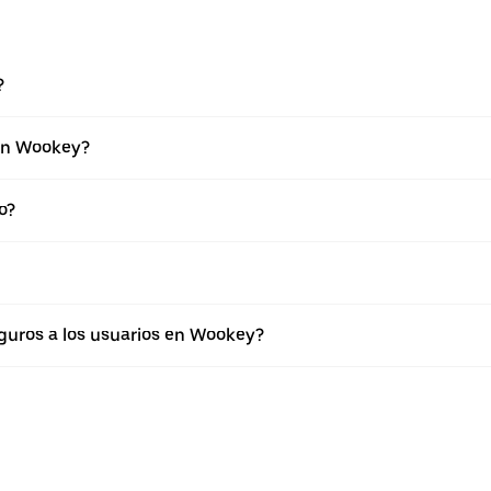
?
 en Wookey?
o?
uros a los usuarios en Wookey?