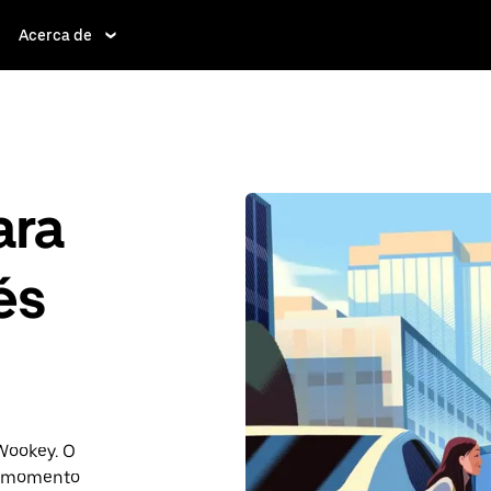
Acerca de
ara
és
 Wookey. O
r momento