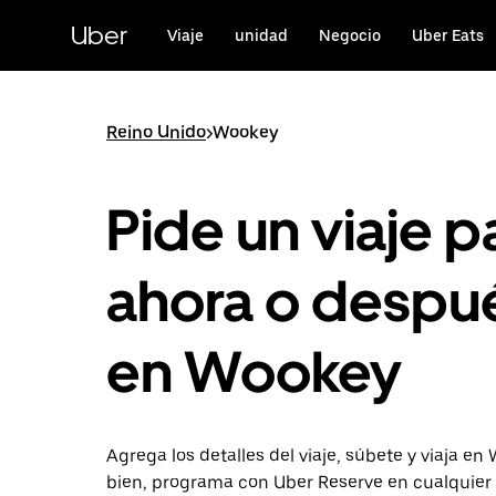
Saltar
al
Uber
Viaje
unidad
Negocio
Uber Eats
contenido
principal
Reino Unido
>
Wookey
Pide un viaje p
ahora o despu
en Wookey
Agrega los detalles del viaje, súbete y viaja en
bien, programa con Uber Reserve en cualquie