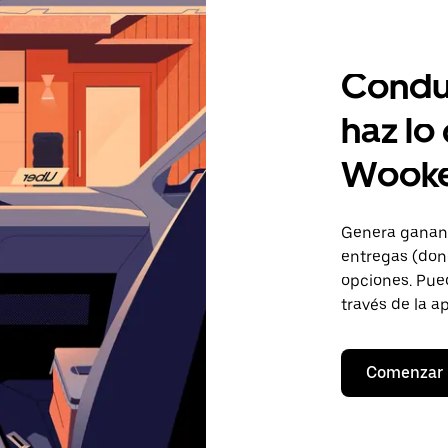
Condu
haz lo
Wook
Genera gananc
entregas (don
opciones. Pued
través de la a
Comenzar