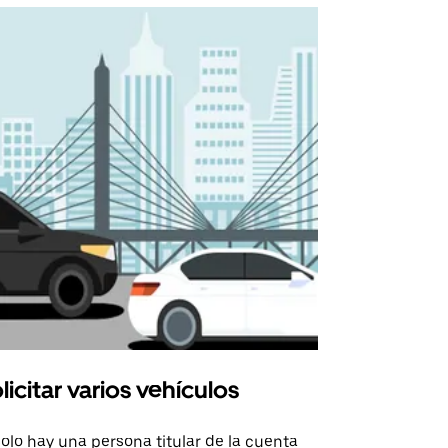
licitar varios vehículos
Uber Shu
solo hay una persona titular de la cuenta
La opción de