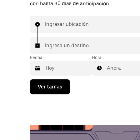
con hasta 90 días de anticipación.
Ingresar ubicación
Ingresa un destino
Fecha
Hora
Ahora
Presiona
Ver tarifas
la
flecha
hacia
abajo
para
interactuar
con
el
calendario
y