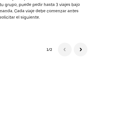
tu grupo, puede pedir hasta 3 viajes bajo
rutas selecc
anda. Cada viaje debe comenzar antes
sedes de ev
solicitar el siguiente.
Consulta la 
1/2