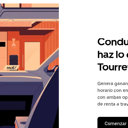
Condu
haz lo
Tourre
Genera gananc
horario con en
con ambas opc
de renta a tra
Comenzar