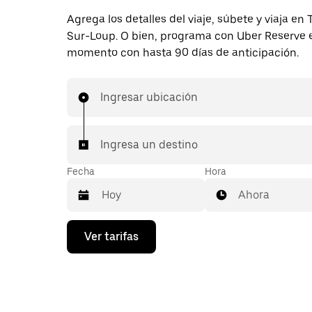
Agrega los detalles del viaje, súbete y viaja en 
Sur-Loup. O bien, programa con Uber Reserve 
momento con hasta 90 días de anticipación.
Ingresar ubicación
Ingresa un destino
Fecha
Hora
Ahora
Presiona
Ver tarifas
la
flecha
hacia
abajo
para
interactuar