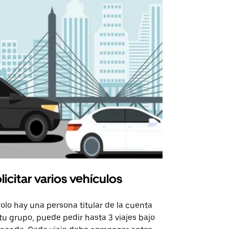
licitar varios vehículos
Uber Shu
solo hay una persona titular de la cuenta
La opción de
tu grupo, puede pedir hasta 3 viajes bajo
rutas selecc