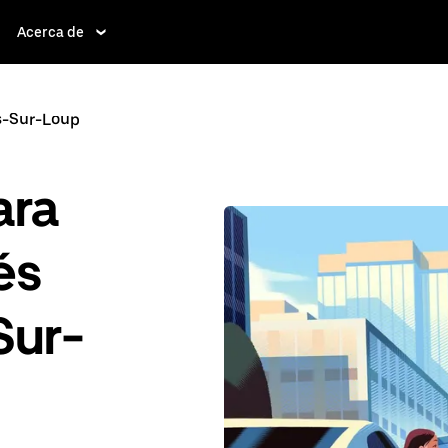
Acerca de
s-Sur-Loup
ara
és
Sur-