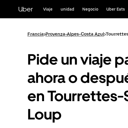
Saltar
al
Uber
Viaje
unidad
Negocio
Uber Eats
contenido
principal
Francia
>
Provenza-Alpes-Costa Azul
>
Tourrette
Pide un viaje p
ahora o despu
en Tourrettes-
Loup