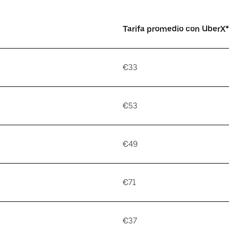
Tarifa promedio con UberX*
€33
€53
€49
€71
€37