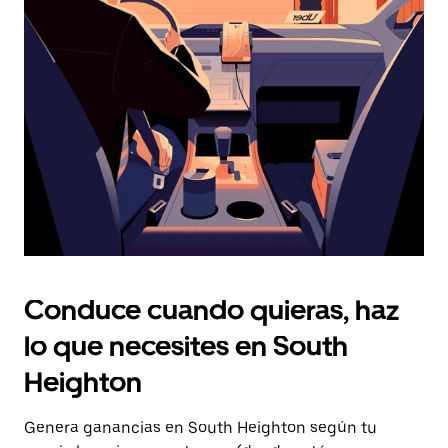
Presiona
la
tecla Esc
para
cerrar
el
calendario.
Conduce cuando quieras, haz
lo que necesites en South
Heighton
Genera ganancias en South Heighton según tu