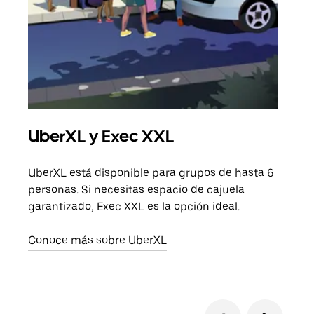
UberXL y Exec XXL
Via
UberXL está disponible para grupos de hasta 6
Cuan
personas. Si necesitas espacio de cajuela
viaj
garantizado, Exec XXL es la opción ideal.
prop
Conoce más sobre UberXL
Obté