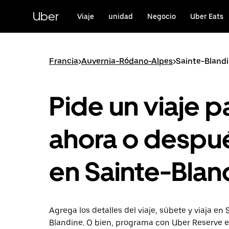
Saltar
al
Uber
Viaje
unidad
Negocio
Uber Eats
contenido
principal
Francia
>
Auvernia-Ródano-Alpes
>
Sainte-Bland
Pide un viaje p
ahora o despu
en Sainte-Blan
Agrega los detalles del viaje, súbete y viaja en 
Blandine. O bien, programa con Uber Reserve e