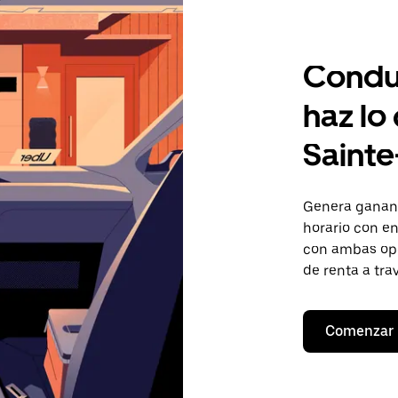
Condu
haz lo
Sainte
Genera gananc
horario con en
con ambas opc
de renta a tra
Comenzar