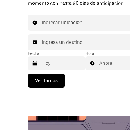
momento con hasta 90 días de anticipación.
Ingresar ubicación
Ingresa un destino
Fecha
Hora
Ahora
Presiona
Ver tarifas
la
flecha
hacia
abajo
para
interactuar
con
el
calendario
y