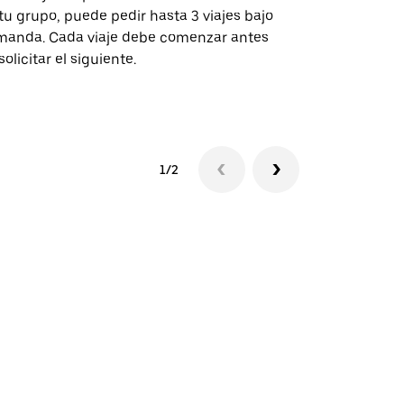
tu grupo, puede pedir hasta 3 viajes bajo
rutas selecc
anda. Cada viaje debe comenzar antes
sedes de ev
solicitar el siguiente.
Consulta la 
1/2