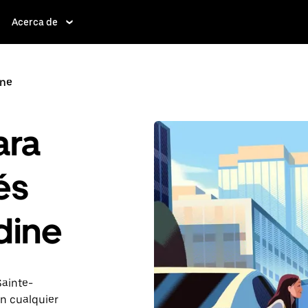
Acerca de
ine
ara
és
dine
Sainte-
n cualquier