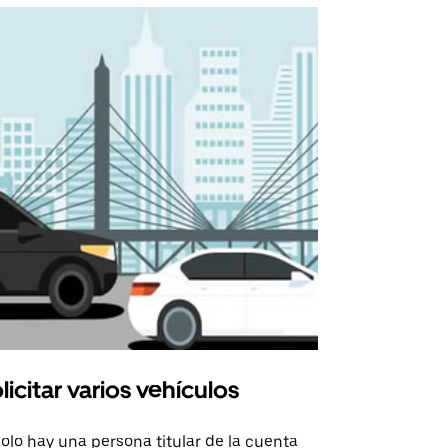
licitar varios vehículos
Uber Shu
solo hay una persona titular de la cuenta
La opción de