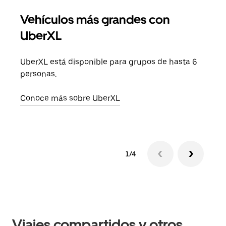
Vehículos más grandes con
Via
UberXL
Cuan
viaj
UberXL está disponible para grupos de hasta 6
prop
personas.
Obté
Conoce más sobre UberXL
1/4
Viajes compartidos y otros