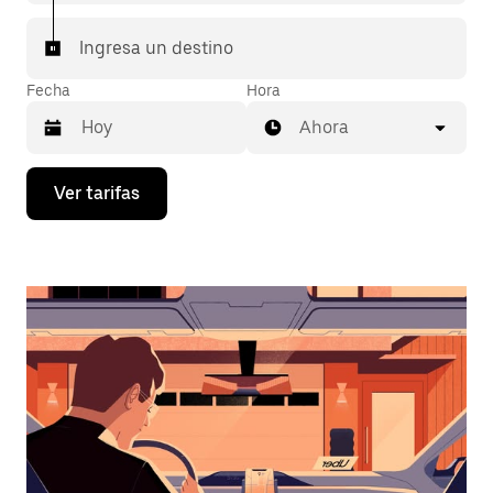
Ingresa un destino
Fecha
Hora
Ahora
Presiona
Ver tarifas
la
flecha
hacia
abajo
para
interactuar
con
el
calendario
y
selecciona
una
fecha.
Presiona
la