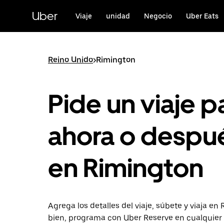
Saltar
al
Uber
Viaje
unidad
Negocio
Uber Eats
contenido
principal
Reino Unido
>
Rimington
Pide un viaje p
ahora o despu
en Rimington
Agrega los detalles del viaje, súbete y viaja en
bien, programa con Uber Reserve en cualquie