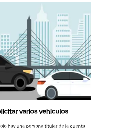
licitar varios vehículos
Uber Shu
solo hay una persona titular de la cuenta
La opción de