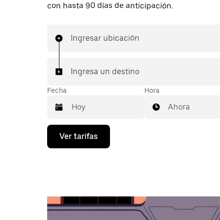
con hasta 90 días de anticipación.
Ingresar ubicación
Ingresa un destino
Fecha
Hora
Ahora
Presiona
Ver tarifas
la
flecha
hacia
abajo
para
interactuar
con
el
calendario
y