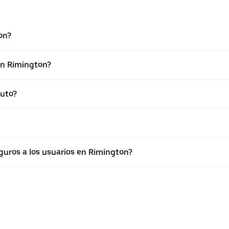
on?
en Rimington?
auto?
uros a los usuarios en Rimington?