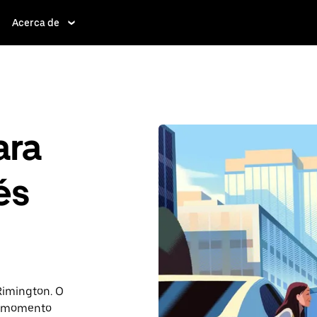
Acerca de
ara
és
 Rimington. O
r momento