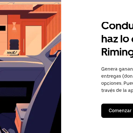
Condu
haz lo
Rimin
Genera gananc
entregas (don
opciones. Pued
través de la a
Comenzar