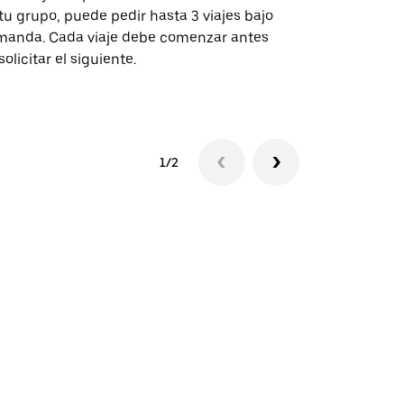
tu grupo, puede pedir hasta 3 viajes bajo
rutas selecc
anda. Cada viaje debe comenzar antes
sedes de ev
solicitar el siguiente.
Consulta la 
1/2