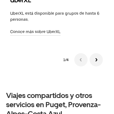
UberXL
Cuan
viaj
UberXL está disponible para grupos de hasta 6
prop
personas.
Obté
Conoce más sobre UberXL
1/4
Viajes compartidos y otros
servicios en Puget, Provenza-
Alpes-Costa Azul