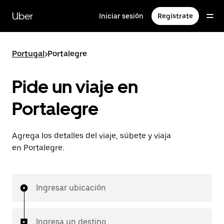
Saltar
al
Uber
Iniciar sesión
Regístrate
contenido
principal
Portugal
>
Portalegre
Pide un viaje en
Portalegre
Agrega los detalles del viaje, súbete y viaja
en Portalegre.
Ingresar ubicación
Ingresa un destino