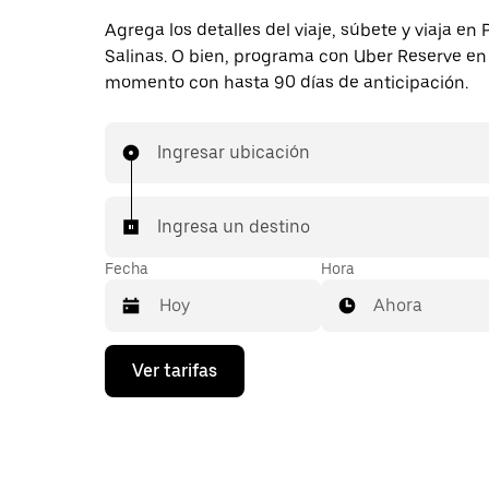
Agrega los detalles del viaje, súbete y viaja en 
Salinas. O bien, programa con Uber Reserve en
momento con hasta 90 días de anticipación.
Ingresar ubicación
Ingresa un destino
Fecha
Hora
Ahora
Presiona
Ver tarifas
la
flecha
hacia
abajo
para
interactuar