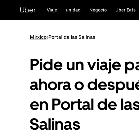
Saltar
al
Uber
Viaje
unidad
Negocio
Uber Eats
contenido
principal
México
>
Portal de las Salinas
Pide un viaje p
ahora o despu
en Portal de la
Salinas