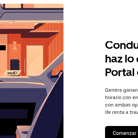
Condu
haz lo
Portal 
Genera gananc
horario con en
con ambas opc
de renta a tra
Comenzar