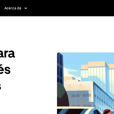
Acerca de
ara
és
s