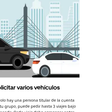
licitar varios vehículos
Uber Shu
solo hay una persona titular de la cuenta
La opción de
tu grupo, puede pedir hasta 3 viajes bajo
rutas selecc