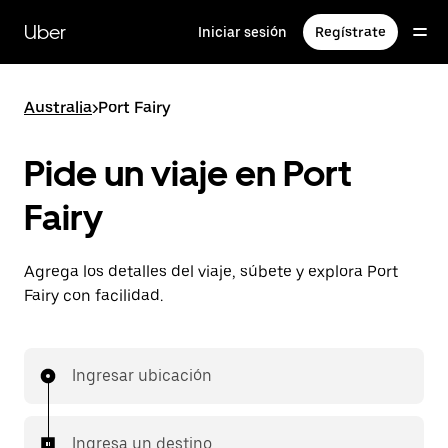
Saltar
al
Uber
Iniciar sesión
Regístrate
contenido
principal
Australia
>
Port Fairy
Pide un viaje en Port
Fairy
Agrega los detalles del viaje, súbete y explora Port
Fairy con facilidad.
Ingresar ubicación
Ingresa un destino