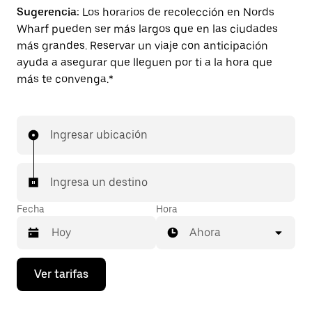
Sugerencia:
Los horarios de recolección en Nords
Wharf pueden ser más largos que en las ciudades
más grandes. Reservar un viaje con anticipación
ayuda a asegurar que lleguen por ti a la hora que
más te convenga.*
Ingresar ubicación
Ingresa un destino
Fecha
Hora
Ahora
Presiona
Ver tarifas
la
flecha
hacia