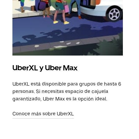
UberXL y Uber Max
Via
UberXL está disponible para grupos de hasta 6
Cuan
personas. Si necesitas espacio de cajuela
viaj
garantizado, Uber Max es la opción ideal.
prop
Conoce más sobre UberXL
Obté