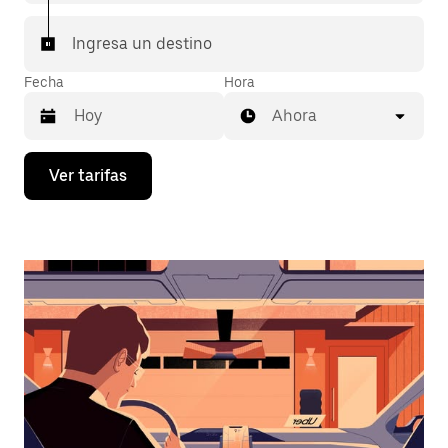
Ingresa un destino
Fecha
Hora
Ahora
Presiona
Ver tarifas
la
flecha
hacia
abajo
para
interactuar
con
el
calendario
y
selecciona
una
fecha.
Presiona
la