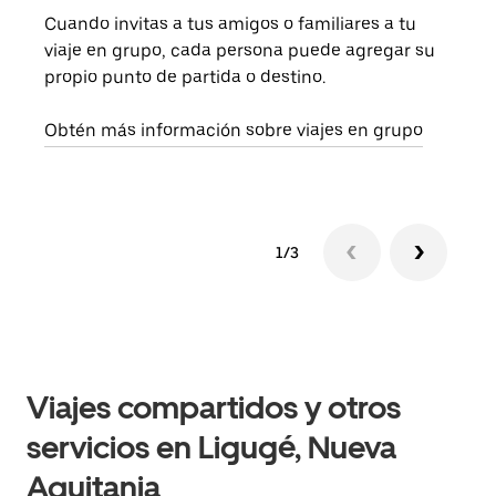
Cuando invitas a tus amigos o familiares a tu
Si s
viaje en grupo, cada persona puede agregar su
tu g
propio punto de partida o destino.
dema
solic
Obtén más información sobre viajes en grupo
1/3
Viajes compartidos y otros
servicios en Ligugé, Nueva
Aquitania