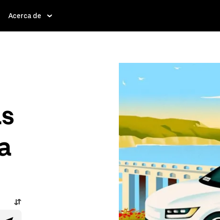
Acerca de
as
a