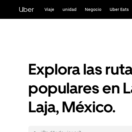
Saltar
al
Uber
Viaje
unidad
Negocio
Uber Eats
contenido
principal
Explora las rut
populares en L
Laja, México.