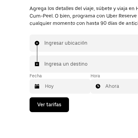
Agrega los detalles del viaje, súbete y viaja en
Cum-Peel. O bien, programa con Uber Reserve
cualquier momento con hasta 90 días de antic
Ingresar ubicación
Ingresa un destino
Fecha
Hora
Ahora
Presiona
Ver tarifas
la
flecha
hacia
abajo
para
interactuar