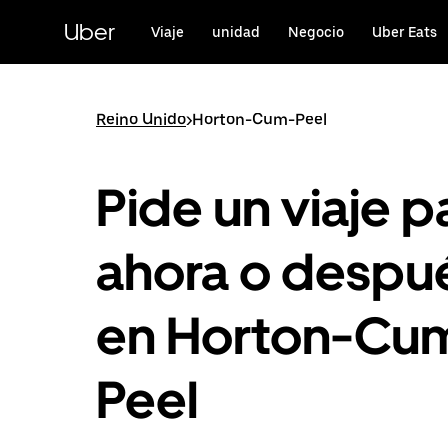
Saltar
al
Uber
Viaje
unidad
Negocio
Uber Eats
contenido
principal
Reino Unido
>
Horton-Cum-Peel
Pide un viaje p
ahora o despu
en Horton-Cu
Peel