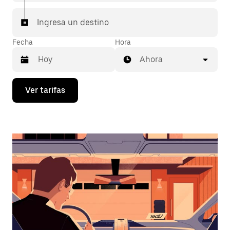
Ingresa un destino
Fecha
Hora
Ahora
Presiona
Ver tarifas
la
flecha
hacia
abajo
para
interactuar
con
el
calendario
y
selecciona
una
fecha.
Presiona
la