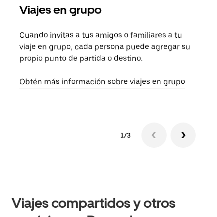
Viajes en grupo
Sol
Cuando invitas a tus amigos o familiares a tu
Si s
viaje en grupo, cada persona puede agregar su
tu g
propio punto de partida o destino.
dema
solic
Obtén más información sobre viajes en grupo
1/3
Viajes compartidos y otros