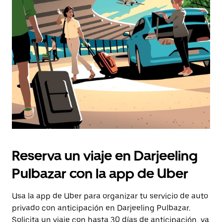
Presiona
la
tecla Esc
para
cerrar
el
calendario.
Reserva un viaje en Darjeeling
Pulbazar con la app de Uber
Usa la app de Uber para organizar tu servicio de auto
privado con anticipación en Darjeeling Pulbazar.
Solicita un viaje con hasta 30 días de anticipación, ya