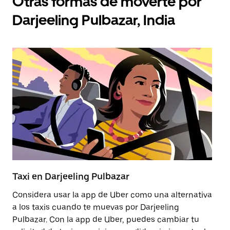
Otras formas de moverte por
Darjeeling Pulbazar, India
Taxi en Darjeeling Pulbazar
Tr
Considera usar la app de Uber como una alternativa
El
a los taxis cuando te muevas por Darjeeling
vi
Pulbazar. Con la app de Uber, puedes cambiar tu
co