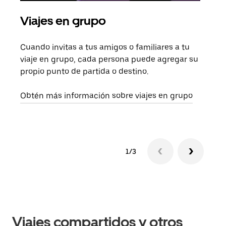
Viajes en grupo
Sol
Cuando invitas a tus amigos o familiares a tu
Si s
viaje en grupo, cada persona puede agregar su
tu g
propio punto de partida o destino.
dema
solic
Obtén más información sobre viajes en grupo
1/3
Viajes compartidos y otros