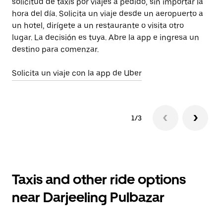
solicitud de taxis por viajes a pedido, sin importar la
pl
hora del día. Solicita un viaje desde un aeropuerto a
ap
un hotel, dirígete a un restaurante o visita otro
zo
lugar. La decisión es tuya. Abre la app e ingresa un
Pu
destino para comenzar.
Ab
Solicita un viaje con la app de Uber
1/3
Taxis and other ride options
near Darjeeling Pulbazar