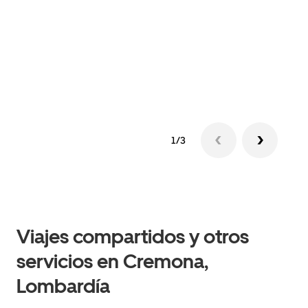
tu g
dema
solic
1/3
Viajes compartidos y otros
servicios en Cremona,
Lombardía