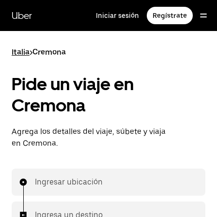
Saltar
al
Uber
Iniciar sesión
Regístrate
contenido
principal
Italia
>
Cremona
Pide un viaje en
Cremona
Agrega los detalles del viaje, súbete y viaja
en Cremona.
Ingresar ubicación
Ingresa un destino