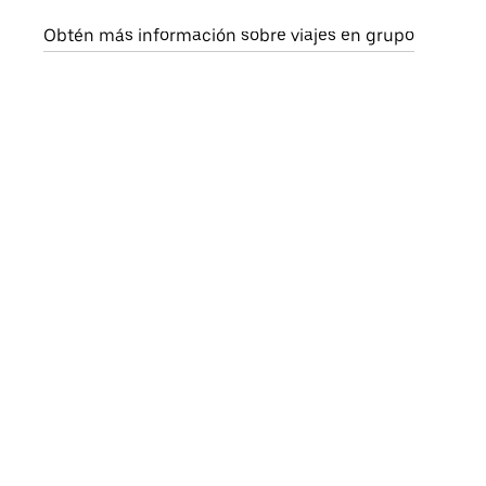
Obtén más información sobre viajes en grupo
Sol
Si s