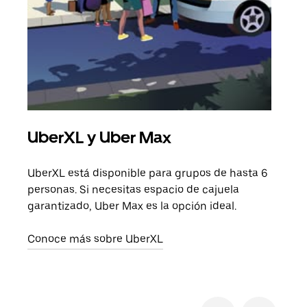
UberXL y Uber Max
Via
UberXL está disponible para grupos de hasta 6
Cuan
personas. Si necesitas espacio de cajuela
viaj
garantizado, Uber Max es la opción ideal.
prop
Conoce más sobre UberXL
Obté