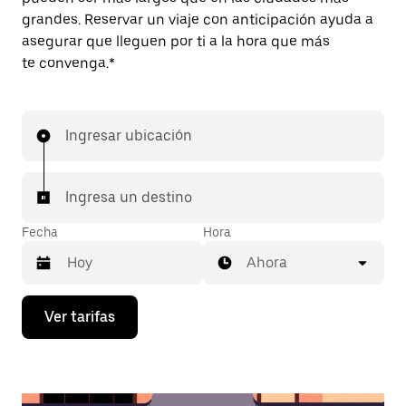
grandes. Reservar un viaje con anticipación ayuda a
asegurar que lleguen por ti a la hora que más
te convenga.*
Ingresar ubicación
Ingresa un destino
Fecha
Hora
Ahora
Presiona
Ver tarifas
la
flecha
hacia
abajo
para
interactuar