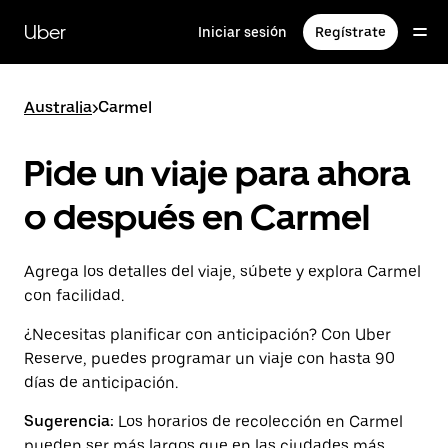
Saltar
al
Uber
Iniciar sesión
Regístrate
contenido
principal
Australia
>
Carmel
Pide un viaje para ahora
o después en Carmel
Agrega los detalles del viaje, súbete y explora Carmel
con facilidad.
¿Necesitas planificar con anticipación? Con Uber
Reserve, puedes programar un viaje con hasta 90
días de anticipación.
Sugerencia:
Los horarios de recolección en Carmel
pueden ser más largos que en las ciudades más