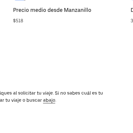
Precio medio desde Manzanillo
$518
3
ues al solicitar tu viaje. Si no sabes cuál es tu
tar tu viaje o buscar
abajo
.