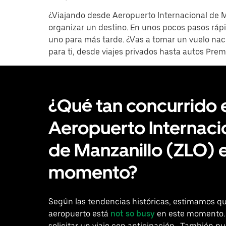
¿Viajando desde Aeropuerto Internacional de M
organizar un destino. En unos pocos pasos rápi
uno para más tarde. ¿Vas a tomar un vuelo nac
para ti, desde viajes privados hasta autos Pr
¿Qué tan concurrido 
Aeropuerto Internaci
de Manzanillo (ZLO) 
momento?
Según las tendencias históricas, estimamos qu
aeropuerto está
not so busy
en este momento.
solicitar un viaje con anticipación . También p