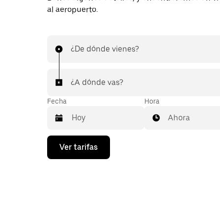
al aeropuerto.
¿De dónde vienes?
¿A dónde vas?
Fecha
Hora
Ahora
Presiona
Ver tarifas
la
flecha
hacia
abajo
para
interactuar
con
el