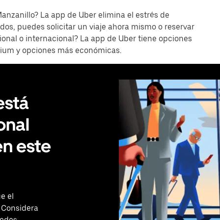
anzanillo? La app de Uber elimina el estrés de
dos, puedes solicitar un viaje ahora mismo o reservar
ional o internacional? La app de Uber tiene opciones
emium y opciones más económicas.
está
onal
en este
e el
 Considera
uedes