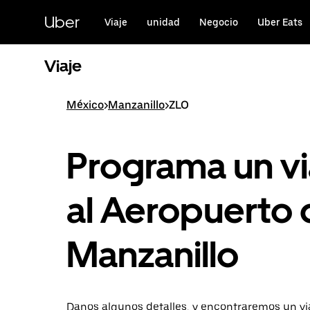
Saltar
al
Uber
Viaje
unidad
Negocio
Uber Eats
contenido
principal
Viaje
México
>
Manzanillo
>
ZLO
Programa un vi
al Aeropuerto 
Manzanillo
Danos algunos detalles, y encontraremos un via