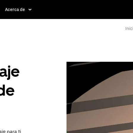
Acerca de
Inic
aje
de
je para ti