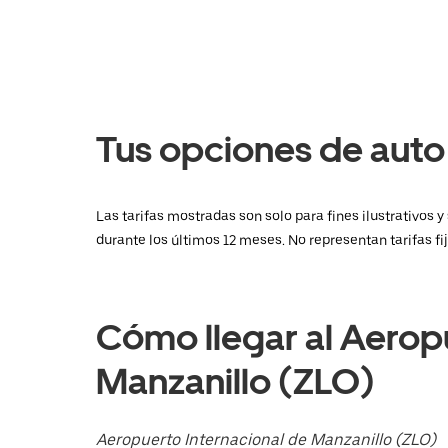
calendario
y
selecciona
una
fecha.
Presiona
la
tecla Esc
Tus opciones de auto
para
cerrar
el
calendario.
Las tarifas mostradas son solo para fines ilustrativos
durante los últimos 12 meses. No representan tarifas fi
Cómo llegar al Aerop
Manzanillo (ZLO)
Aeropuerto Internacional de Manzanillo (ZLO)