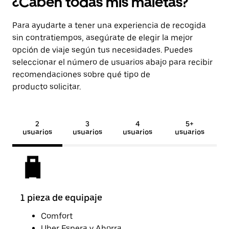
¿Caben todas mis maletas?
Para ayudarte a tener una experiencia de recogida
sin contratiempos, asegúrate de elegir la mejor
opción de viaje según tus necesidades. Puedes
seleccionar el número de usuarios abajo para recibir
recomendaciones sobre qué tipo de
producto solicitar.
2
3
4
5+
usuarios
usuarios
usuarios
usuarios
1 pieza de equipaje
2 pi
Comfort
Uber Espera y Ahorra