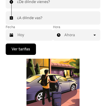
¿De dónde vienes?
¿A dónde vas?
Fecha
Hora
Ahora
Presiona
Ver tarifas
la
flecha
hacia
abajo
para
interactuar
con
el
calendario
y
selecciona
una
fecha.