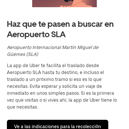
Presiona
la
tecla Esc
para
cerrar
Haz que te pasen a buscar en
el
calendario.
Aeropuerto SLA
Aeropuerto Internacional Martín Miguel de
Güemes (SLA)
La app de Uber te facilita el traslado desde
Aeropuerto SLA hasta tu destino, e incluso el
traslado a un próximo tramo si eso es lo que
necesitas. Evita esperar y solicita un viaje de
inmediato en unos simples pasos. Si es la primera
vez que visitas o si vives ahí, la app de Uber tiene lo
que necesitas.
Ve a las indicaciones para la recolección