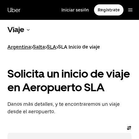
Saltar
al
Uber
Iniciar sesión
Regístrate
contenido
principal
Viaje
Argentina
>
Salta
>
SLA
>
SLA Inicio de viaje
Solicita un inicio de viaje
en Aeropuerto SLA
Danos más detalles, y te encontraremos un viaje
desde el aeropuerto.