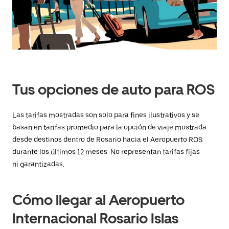
y
selecciona
una
fecha.
Presiona
la
tecla Esc
para
cerrar
el
Tus opciones de auto para ROS
calendario.
Las tarifas mostradas son solo para fines ilustrativos y se
basan en tarifas promedio para la opción de viaje mostrada
desde destinos dentro de Rosario hacia el Aeropuerto ROS
durante los últimos 12 meses. No representan tarifas fijas
ni garantizadas.
Cómo llegar al Aeropuerto
Internacional Rosario Islas