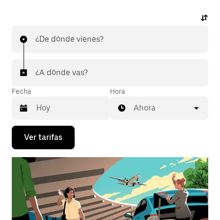
¿De dónde vienes?
¿A dónde vas?
Fecha
Hora
Ahora
Presiona
Ver tarifas
la
flecha
hacia
abajo
para
interactuar
con
el
calendario