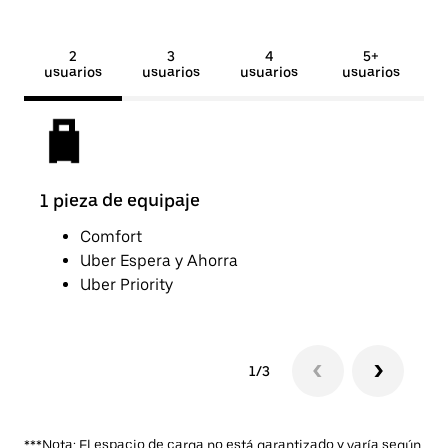
2
3
4
5+
usuarios
usuarios
usuarios
usuarios
1 pieza de equipaje
2 pi
Comfort
Uber Espera y Ahorra
Uber Priority
1/3
***Nota: El espacio de carga no está garantizado y varía según