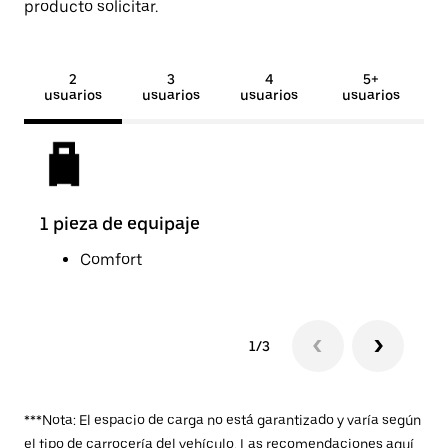
producto solicitar.
2
3
4
5+
usuarios
usuarios
usuarios
usuarios
1 pieza de equipaje
2 pi
Comfort
1/3
***Nota: El espacio de carga no está garantizado y varía según
el tipo de carrocería del vehículo. Las recomendaciones aquí