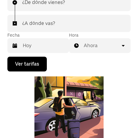
¿De dónde vienes?
¿A dónde vas?
Fecha
Hora
Ahora
Presiona
Ver tarifas
la
flecha
hacia
abajo
para
interactuar
con
el
calendario
y
selecciona
una
fecha.