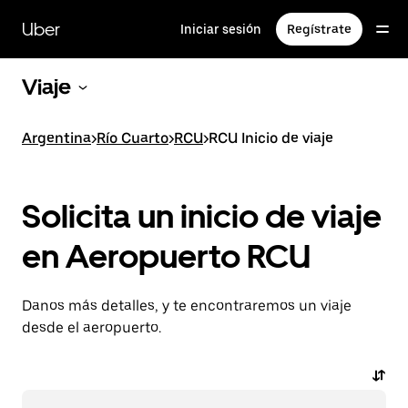
Saltar
al
Uber
Iniciar sesión
Regístrate
contenido
principal
Viaje
Argentina
>
Río Cuarto
>
RCU
>
RCU Inicio de viaje
Solicita un inicio de viaje
en Aeropuerto RCU
Danos más detalles, y te encontraremos un viaje
desde el aeropuerto.