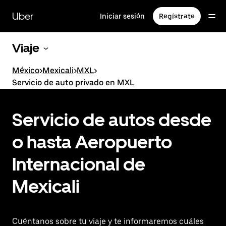
Saltar
al
Uber
Iniciar sesión
Regístrate
contenido
principal
Viaje
México
>
Mexicali
>
MXL
>
Servicio de auto privado en MXL
Servicio de autos desde
o hasta Aeropuerto
Internacional de
Mexicali
Cuéntanos sobre tu viaje y te informaremos cuáles