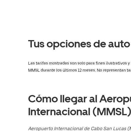
el
calendario
y
selecciona
una
fecha.
Presiona
la
Tus opciones de aut
tecla Esc
para
cerrar
el
Las tarifas mostradas son solo para fines ilustrativos 
calendario.
MMSL durante los últimos 12 meses. No representan tari
Cómo llegar al Aerop
Internacional (MMSL
Aeropuerto Internacional de Cabo San Lucas 