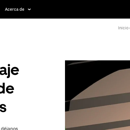
Acerca de
Inicio
aje
de
s
o déjanos