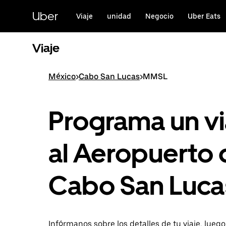
Saltar
al
Uber
Viaje
unidad
Negocio
Uber Eats
contenido
principal
Viaje
México
>
Cabo San Lucas
>
MMSL
Programa un vi
al Aeropuerto 
Cabo San Luca
Infórmanos sobre los detalles de tu viaje, lueg