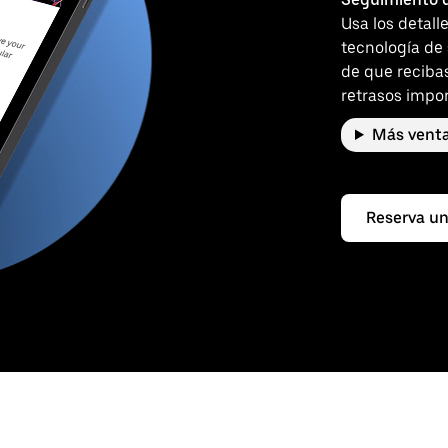
Usa los detall
tecnología de
de que reciba
retrasos impor
Más venta
Reserva un