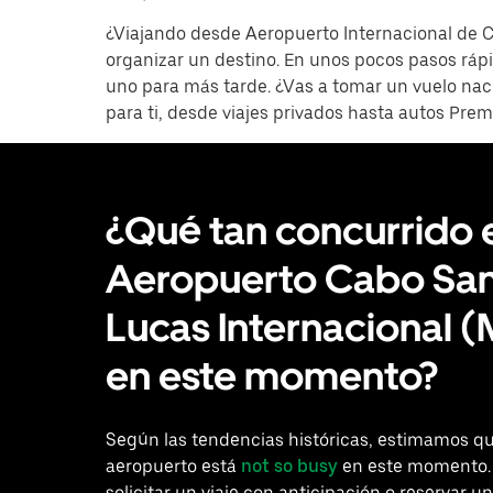
¿Viajando desde Aeropuerto Internacional de C
organizar un destino. En unos pocos pasos rápi
uno para más tarde. ¿Vas a tomar un vuelo nac
para ti, desde viajes privados hasta autos Pr
¿Qué tan concurrido 
Aeropuerto Cabo Sa
Lucas Internacional 
en este momento?
Según las tendencias históricas, estimamos qu
aeropuerto está
not so busy
en este momento.
solicitar un viaje con anticipación o reservar un