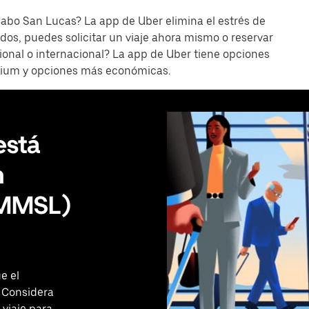
abo San Lucas? La app de Uber elimina el estrés de
dos, puedes solicitar un viaje ahora mismo o reservar
ional o internacional? La app de Uber tiene opciones
emium y opciones más económicas.
está
n
(MMSL)
e el
 Considera
 viaje para