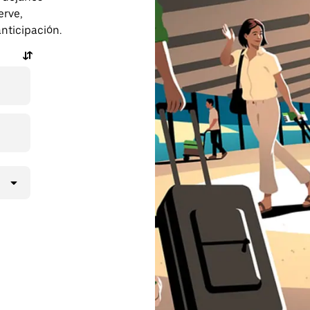
erve,
anticipación.