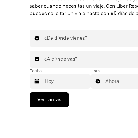
saber cuándo necesitas un viaje. Con Uber Res
puedes solicitar un viaje hasta con 90 días de 
¿De dónde vienes?
¿A dónde vas?
Fecha
Hora
Ahora
Presiona
Ver tarifas
la
flecha
hacia
abajo
para
interactuar
con