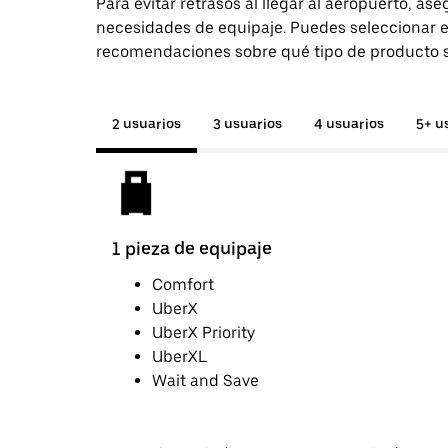
Para evitar retrasos al llegar al aeropuerto, as
necesidades de equipaje. Puedes seleccionar e
recomendaciones sobre qué tipo de producto so
2 usuarios
3 usuarios
4 usuarios
5+ u
1 pieza de equipaje
Comfort
UberX
UberX Priority
UberXL
Wait and Save