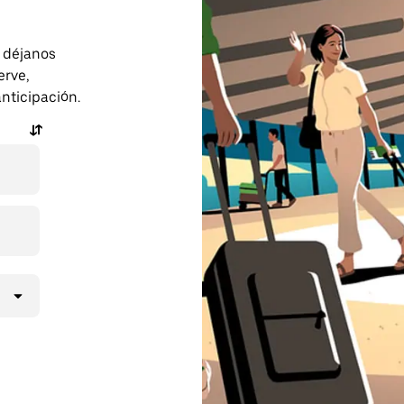
o déjanos
erve,
anticipación.