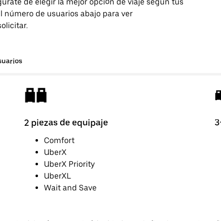
egúrate de elegir la mejor opción de viaje según tus
l número de usuarios abajo para ver
licitar.
suarios
2 piezas de equipaje
3
Comfort
UberX
UberX Priority
UberXL
Wait and Save