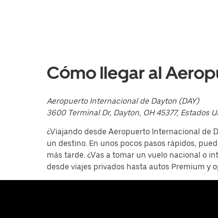
abajo
para
interactuar
con
el
calendario
y
selecciona
Cómo llegar al Aero
una
fecha.
Presiona
la
Aeropuerto Internacional de Dayton (DAY)
tecla Esc
3600 Terminal Dr, Dayton, OH 45377, Estados U
para
cerrar
¿Viajando desde Aeropuerto Internacional de D
el
calendario.
un destino. En unos pocos pasos rápidos, puede
más tarde. ¿Vas a tomar un vuelo nacional o in
desde viajes privados hasta autos Premium y 