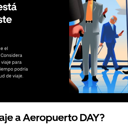
está
ste
e el
 Considera
 viaje para
tiempo podría
ud de viaje.
iaje a Aeropuerto DAY?