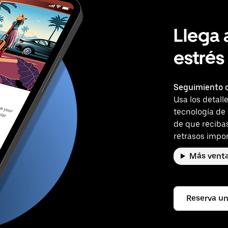
Llega 
estrés
Seguimiento d
Usa los detall
tecnología de
de que reciba
retrasos impor
Más venta
Reserva un