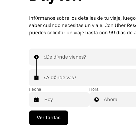
Infórmanos sobre los detalles de tu viaje, lueg
saber cuándo necesitas un viaje. Con Uber Res
puedes solicitar un viaje hasta con 90 días de 
¿De dónde vienes?
¿A dónde vas?
Fecha
Hora
Ahora
Presiona
Ver tarifas
la
flecha
hacia