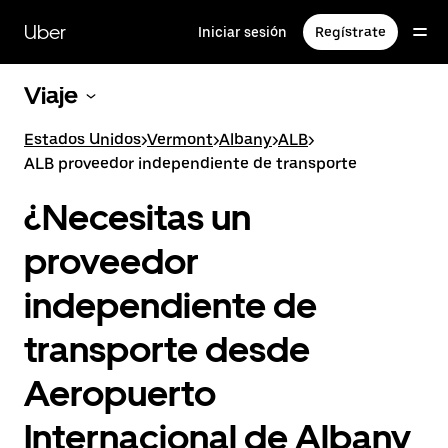
Saltar
al
Uber
Iniciar sesión
Regístrate
contenido
principal
Viaje
Estados Unidos
>
Vermont
>
Albany
>
ALB
>
ALB proveedor independiente de transporte
¿Necesitas un
proveedor
independiente de
transporte desde
Aeropuerto
Internacional de Albany