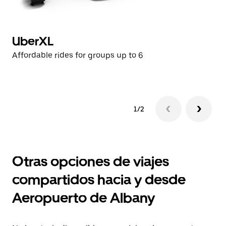
UberXL
U
Affordable rides for groups up to 6
Af
1/2
Otras opciones de viajes
compartidos hacia y desde
Aeropuerto de Albany