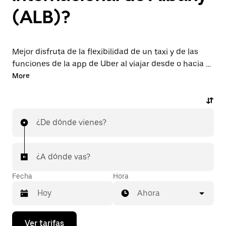
(ALB)?
Mejor disfruta de la flexibilidad de un taxi y de las
funciones de la app de Uber al viajar desde o hacia el
aeropuerto ALB. Solicita viajes de última hora a
More
pedido, reserva en la app o en línea las 24 horas y
obtén precios económicos por adelantado en cada
viaje. Tu viaje al aeropuerto de forma rápida y
¿De dónde vienes?
sencilla.
¿A dónde vas?
Fecha
Hora
Ahora
Presiona
Ver tarifas