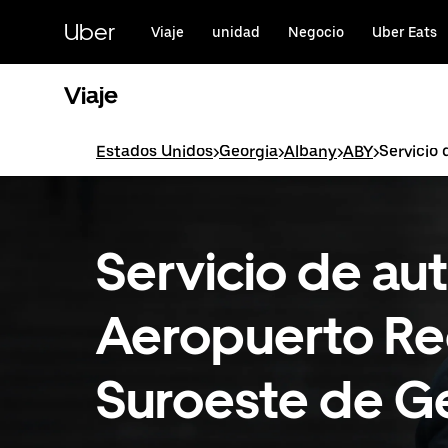
Saltar
al
Uber
Viaje
unidad
Negocio
Uber Eats
contenido
principal
Viaje
Estados Unidos
>
Georgia
>
Albany
>
ABY
>
Servicio
Servicio de au
Aeropuerto Re
Suroeste de G