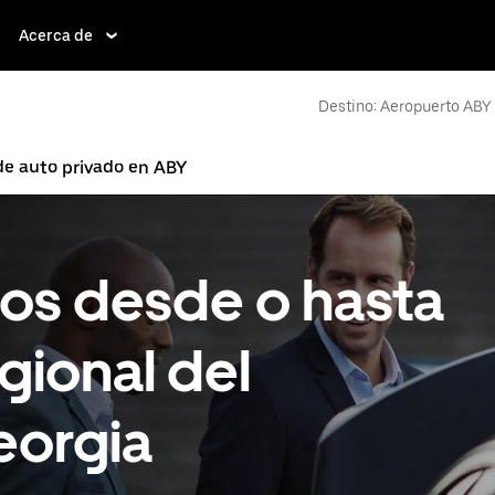
Acerca de
Destino: Aeropuerto ABY
 de auto privado en ABY
tos desde o hasta
gional del
eorgia