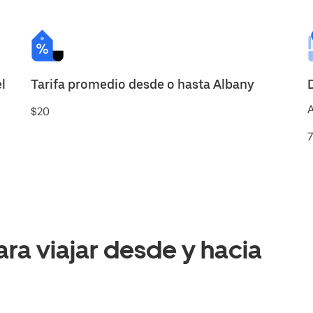
l
Tarifa promedio desde o hasta Albany
A
$20
7
a viajar desde y hacia