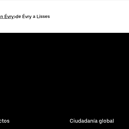
en Évry
>
de Évry a Lisses
ctos
Ciudadanía global