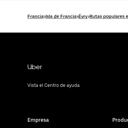
Francia
>
Isla de Francia
>
Évry
>
Rutas populares 
Uber
Vista el Centro de ayuda
Empresa
Produ