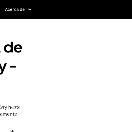
Acerca de
a de
y -
Évry hasta
ctamente