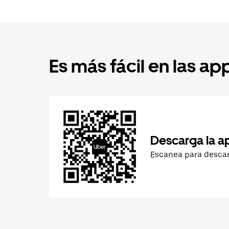
Es más fácil en las ap
Descarga la a
Escanea para desca