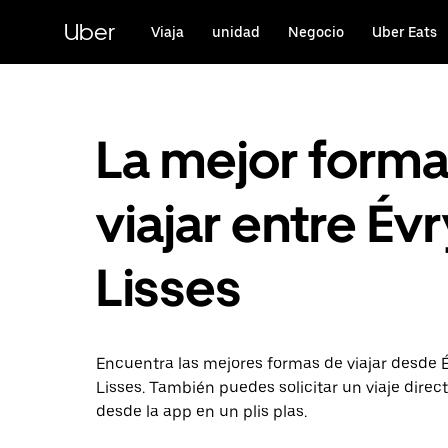
Ir
al
Uber
Viaja
unidad
Negocio
Uber Eats
contenido
principal
La mejor form
viajar entre Évr
Lisses
Encuentra las mejores formas de viajar desde 
Lisses. También puedes solicitar un viaje dire
desde la app en un plis plas.