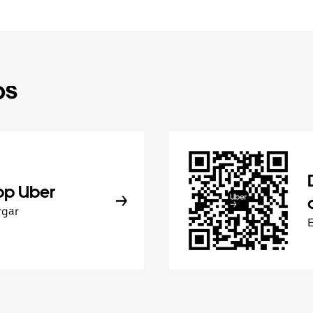
ps
pp Uber
rgar