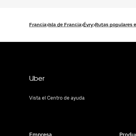
Francia
>
Isla de Francia
>
Évry
>
Rutas populares 
Uber
Vista el Centro de ayuda
Empresa
Produ