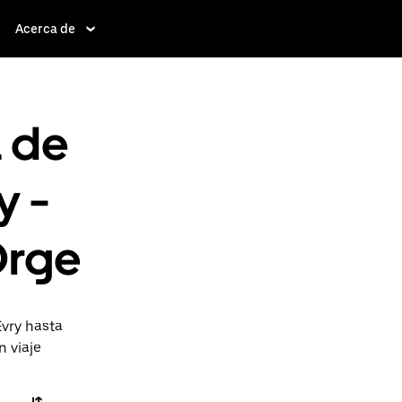
Acerca de
a de
y -
Orge
Évry hasta
n viaje