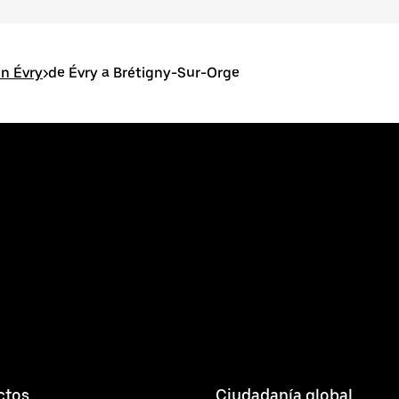
en Évry
>
de Évry a Brétigny-Sur-Orge
ctos
Ciudadanía global