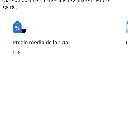
des. La app Uber recomendará la ruta más eficiente al
cuparte.
Precio medio de la ruta
€16
1