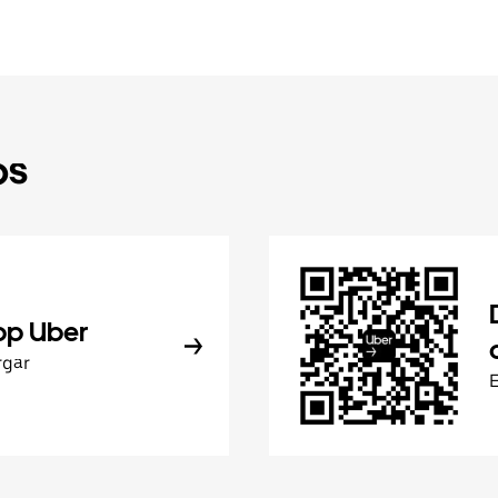
ps
pp Uber
rgar