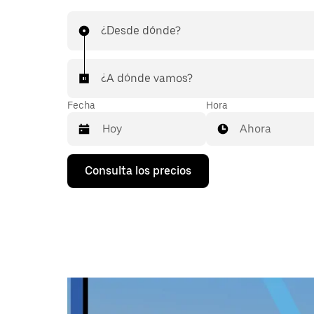
¿Desde dónde?
¿A dónde vamos?
Fecha
Hora
Ahora
Pulsa
Consulta los precios
la
flecha
hacia
abajo
para
abrir
el
calendario
y
seleccionar
una