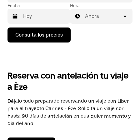
Fecha
Hora
Ahora
Pulsa
Consulta los precios
la
flecha
hacia
abajo
para
abrir
el
Reserva con antelación tu viaje
calendario
y
a Èze
seleccionar
una
fecha.
Déjalo todo preparado reservando un viaje con Uber
Pulsa
para el trayecto Cannes - Èze. Solicita un viaje con
el
botón
hasta 90 días de antelación en cualquier momento y
de
día del año.
escape
para
cerrar