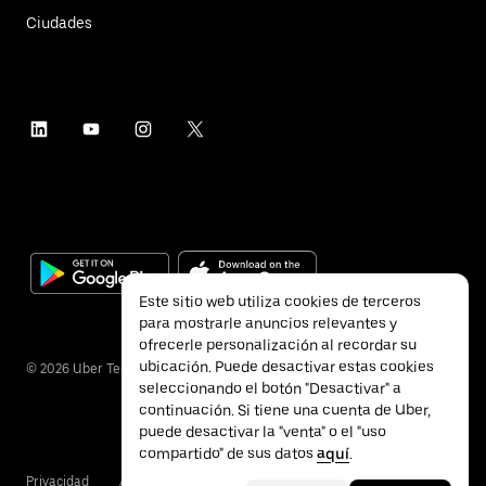
Ciudades
Este sitio web utiliza cookies de terceros
para mostrarle anuncios relevantes y
ofrecerle personalización al recordar su
ubicación. Puede desactivar estas cookies
©
2026
Uber Technologies Inc.
seleccionando el botón "Desactivar" a
continuación. Si tiene una cuenta de Uber,
puede desactivar la "venta" o el "uso
compartido" de sus datos
aquí
.
Privacidad
Accesibilidad
Condiciones