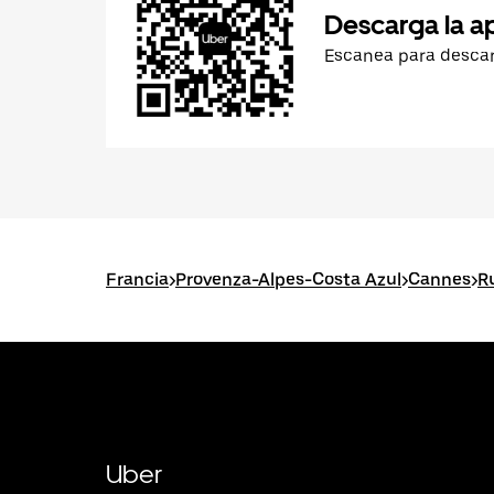
Descarga la a
Escanea para desca
Francia
>
Provenza-Alpes-Costa Azul
>
Cannes
>
R
Uber