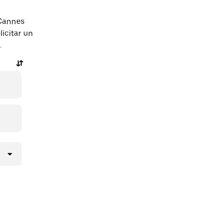
 Cannes
icitar un
.