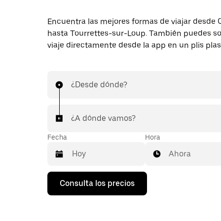
Encuentra las mejores formas de viajar desde
hasta Tourrettes-sur-Loup. También puedes sol
viaje directamente desde la app en un plis plas
¿Desde dónde?
¿A dónde vamos?
Fecha
Hora
Ahora
Pulsa
Consulta los precios
la
flecha
hacia
abajo