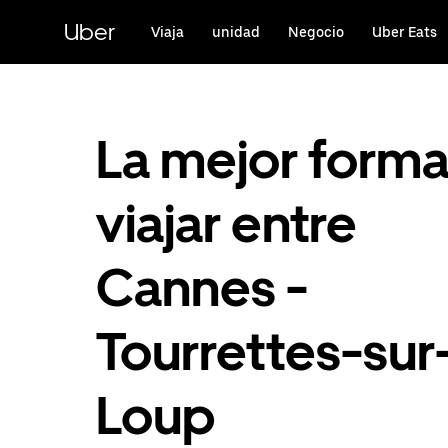
Ir
al
Uber
Viaja
unidad
Negocio
Uber Eats
contenido
principal
La mejor form
viajar entre
Cannes -
Tourrettes-sur
Loup