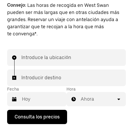
Consejo:
Las horas de recogida en West Swan
pueden ser más largas que en otras ciudades más
grandes. Reservar un viaje con antelación ayuda a
garantizar que te recojan a la hora que más
te convenga*.
Introduce la ubicación
Introducir destino
Fecha
Hora
Ahora
Pulsa
Consulta los precios
la
flecha
hacia