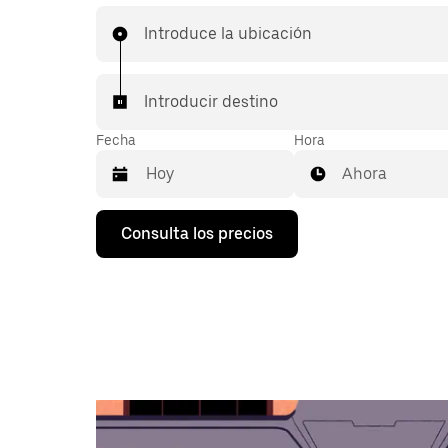
Introduce la ubicación
Introducir destino
Fecha
Hora
Ahora
Pulsa
Consulta los precios
la
flecha
hacia
abajo
para
abrir
el
calendario
y
seleccionar
una
fecha.