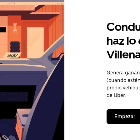
Condu
haz lo
Villen
Genera gananc
(cuando estén 
propio vehícul
de Uber.
Empezar