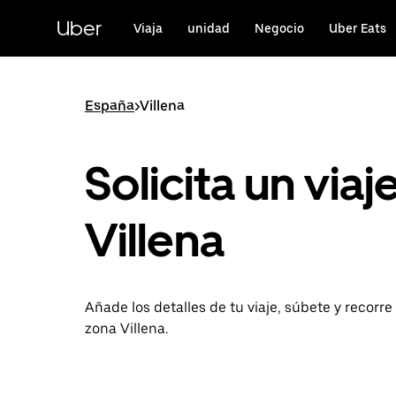
Ir
al
Uber
Viaja
unidad
Negocio
Uber Eats
contenido
principal
España
>
Villena
Solicita un viaj
Villena
Añade los detalles de tu viaje, súbete y recorre 
zona Villena.