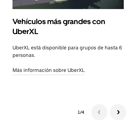
Vehículos más grandes con
Via
UberXL
Cuan
viaj
UberXL está disponible para grupos de hasta 6
prop
personas.
Obté
Más información sobre UberXL
1/4