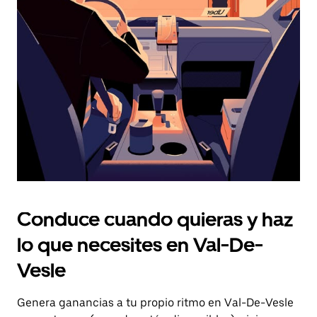
el
botón
de
escape
para
cerrar
el
calendario.
Conduce cuando quieras y haz
lo que necesites en Val-De-
Vesle
Genera ganancias a tu propio ritmo en Val-De-Vesle