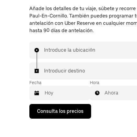
Añade los detalles de tu viaje, súbete y recorre
Paul-En-Cornillo. También puedes programar tu
antelación con Uber Reserve en cualquier mo
hasta 90 días de antelación.
Introduce la ubicación
Introducir destino
Fecha
Hora
Ahora
Pulsa
Consulta los precios
la
flecha
hacia
abajo
para