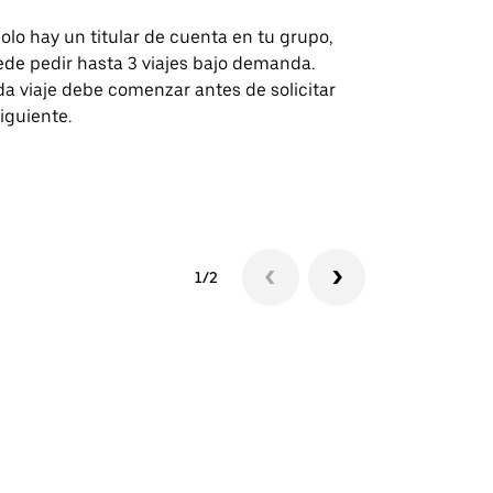
solo hay un titular de cuenta en tu grupo,
Nuestra opci
de pedir hasta 3 viajes bajo demanda.
para rutas s
a viaje debe comenzar antes de solicitar
recintos de 
siguiente.
Consulta la d
lanzadera
1/2