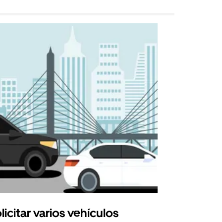
licitar varios vehículos
Uber Shu