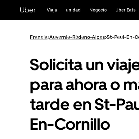
Ir
al
Uber
Viaja
unidad
Negocio
Uber Eats
contenido
principal
Francia
>
Auvernia-Ródano-Alpes
>
St-Paul-En-Co
Solicita un viaj
para ahora o m
tarde en St-Pau
En-Cornillo