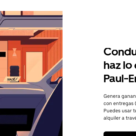
Condu
haz lo
Paul-E
Genera gananc
con entregas 
Puedes usar tu
alquiler a trav