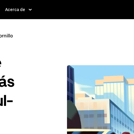
Acerca de
rnillo
e
ás
l-