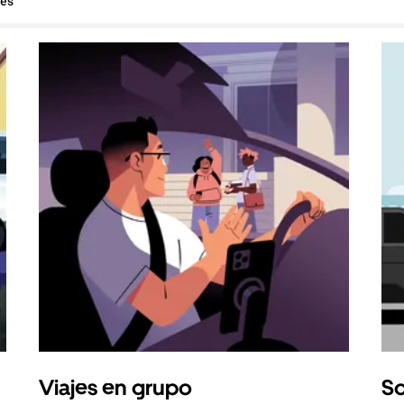
hes
Viajes en grupo
So