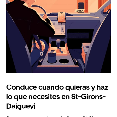
fecha.
Pulsa
el
botón
de
escape
para
cerrar
el
calendario.
Conduce cuando quieras y haz
lo que necesites en St-Girons-
Daiguevi