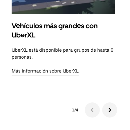
Vehículos más grandes con
Via
UberXL
Cuan
viaj
UberXL está disponible para grupos de hasta 6
prop
personas.
Obté
Más información sobre UberXL
1/4