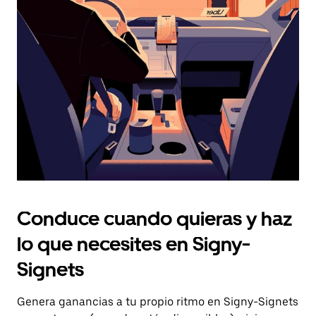
el
botón
de
escape
para
cerrar
el
calendario.
Conduce cuando quieras y haz
lo que necesites en Signy-
Signets
Genera ganancias a tu propio ritmo en Signy-Signets