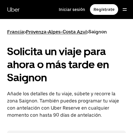
Ir
al
Uber
Iniciar sesión
Regístrate
contenido
principal
Francia
>
Provenza-Alpes-Costa Azul
>
Saignon
Solicita un viaje para
ahora o más tarde en
Saignon
Añade los detalles de tu viaje, súbete y recorre la
zona Saignon. También puedes programar tu viaje
con antelación con Uber Reserve en cualquier
momento con hasta 90 días de antelación.