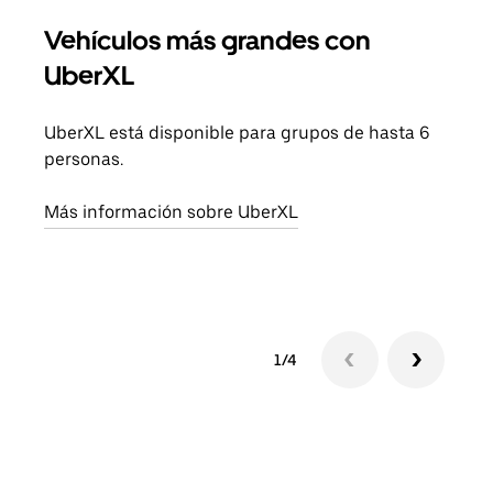
Vehículos más grandes con
Via
UberXL
Cuan
viaj
UberXL está disponible para grupos de hasta 6
prop
personas.
Obté
Más información sobre UberXL
1/4