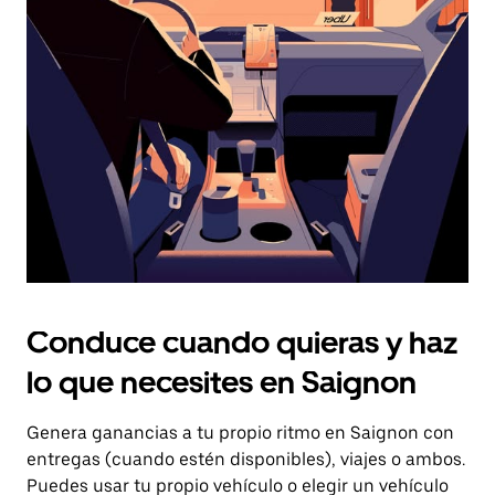
el
botón
de
escape
para
cerrar
el
calendario.
Conduce cuando quieras y haz
lo que necesites en Saignon
Genera ganancias a tu propio ritmo en Saignon con
entregas (cuando estén disponibles), viajes o ambos.
Puedes usar tu propio vehículo o elegir un vehículo